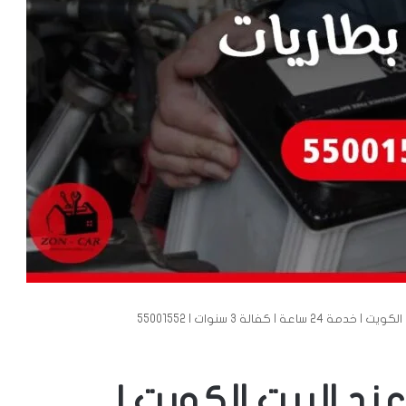
ة | كفالة 3 سنوات | 55001552
عند البيت الكويت |